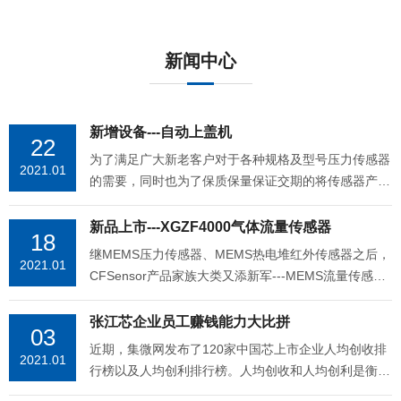
新闻中心
新增设备---自动上盖机
22
为了满足广大新老客户对于各种规格及型号压力传感器
2021.01
的需要，同时也为了保质保量保证交期的将传感器产品
交付给客户。最近我们新购入的两台自动上盖机生产设
备已经安装调试完毕并已经投入生产，极大的提升了生
新品上市---XGZF4000气体流量传感器
18
产效率，将原来日产量从40K提升到60K，极大的缓解
继MEMS压力传感器、MEMS热电堆红外传感器之后，
2021.01
了紧张的交期，并显著地降低封盖脱落的概率。 欢迎
CFSensor产品家族大类又添新军---MEMS流量传感
新老客户砸单过来，我们承诺按期按质交货！
器。首款XGZF4000系列流量传感器通过MEMS技术设
CFSensor作为一家以MEMS传感器技术研发为主导的
计了温差式气体流量传感器芯片，将热源、热敏电阻以
张江芯企业员工赚钱能力大比拼
03
高新企业，一直将品质放在第一位，此次花巨资定制的
及精密电阻集成在一起；流量通道设计合理，压降低，
近期，集微网发布了120家中国芯上市企业人均创收排
辅助设备除了满足生产需要之外，更主要的是逐步更新
2021.01
通过具有内部温度补偿校准的数字处理电路进行标定，
行榜以及人均创利排行榜。人均创收和人均创利是衡量
淘汰一部分原有老旧设备，降低产品不良率，以便提高
能准确获取实时有效的流量信号，保证产品的高稳定、
企业业绩的一项重要指标，反映的是员工的生产效率，
压力传感器的封装效率。CFSensor, 压力之下，尽显完