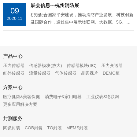
可靠性能。 传感器的应用能使病人在治疗过程中感觉
对企业的贡献程度。在集成电路领域，张江已经有9家
展会信息---杭州消防展
美！ 以下为自动封盖机工作视频：
09
到更加舒适，器械的使用更加安全可靠，性能也更稳
企业上市。值得注意的是，9家张江芯企业人均创收均
积极配合国家平安建设，推动消防产业发展、科技创新
定，同时也能大大地提高医疗器械的成本效益，降低污
2020.11
超过100万元。其中，韦尔股份以635.06万元位列张江
及国际合作，通过集中展示物联网、大数据、5G、人
染风险和延长使用寿命。XGZF4000系列流量传感器可
人均创收榜第一。此外，在本次人均创利排行榜单中，
工智能等先进技术在智慧消防领域的 应用，为全国智
广泛应用于各种医疗设备，如麻醉剂、呼吸机、输液
除了芯原股份，其余8家张江芯企业员工均有创利，其
慧城市、智慧消防建设提供解决方案，进而提高全社会
泵、胰岛素泵、制氧机等。 流量传感器应用于麻醉机
中博通集成以94.51万元位列张江人均创利榜第一。张
消防安全高新技术产品的应用水平。China fire expo 组
麻醉机专用于输送麻醉药剂给病人，以减轻疼痛和其它
江芯上市公司财富榜 ● 韦尔股份员工数量：2865人人
委会、恒信展览集团 . 浙江国信展览有限公司将联合浙
不适感。连续式麻醉机可以不断供应正确无误的医疗气
均创收：635.06万元（第一名）人均创利：71.00万元
产品中心
江省政府主管部门、国家相关协会、各地市相关协会等
体（如氧气、氧化亚氮）和浓度准确的麻醉剂蒸汽（如
（第三名）韦尔股份成立于2007年5月，是总部位于上
压力传感器
传感器模块(放大)
传感器模块(IIC)
压力变送器
多家单位于 2020 年11月 26 -28 日在杭州国际博览中
异氟烷），将这些混合气体以适宜的压力和流量输送给
海张江的一家半导体器件设计与销售公司，主要产品包
红外传感器
流量传感器
气体传感器
晶圆裸片
DEMO板
心举办“2020 中国国际消防安全及应急救援展览会 - 中
病人。气体流量传感器可以测量氧气和氧化亚氮的流
括CMOS图像传感器芯片、分立器件、电源管理IC、射
国 . 杭州（2020 China fire expo 杭州）”。预计将有国
量，使供给病人的气体成分合宜，符合医生设定的标
频器件及IC、卫星直播芯片、MEMS麦克风传感器等。
方案中心
内外的 500 多家品牌企业携最先进的消防、应急救援
准。输送给病人的混合气体能通过气流传感器进行测量
2019年7月30日，韦尔股份并购豪威科技完成，成为全
产品展出，展出面积将达 20,000 平方米，专业采购商
医疗健康&美容保健
并显示在麻醉机的屏幕上。流量传感器应用于呼吸机睡
消费电子&家用电器
工业仪表&物联网
球第三、国内第一的CMOS光学传感芯片设计领域领先
达 30,000 多人次。2020 中国 . 杭州国际智慧消防峰会
眠室息症是指在睡眠时重复发生呼吸中止状况的病症，
更多应用解决方案
企业。 ● 博通集成员工人数：155人人均创收：615.19
同期举行。
有时一夜间可能发生数百次，而且每次会持续一分钟或
万元（第二名）人均创利：94.51万元（第一名）博通
封测服务
一分钟以上。若不及时医治，则可能引起高血压、心脏
集成成立于2004年12月，公司总部位于上海张江，公
病或记忆力和体重等方面的问题，或者因缺少安稳睡眠
陶瓷封装
COB封装
TO封装
MEMS封装
司由来自美国硅谷的技术团队创立，聚焦智能交通和智
而影响工作，甚至会导致驾车失误造成车祸等。解决睡
能家居应用领域，是国内物联网无线连接芯片设计领域