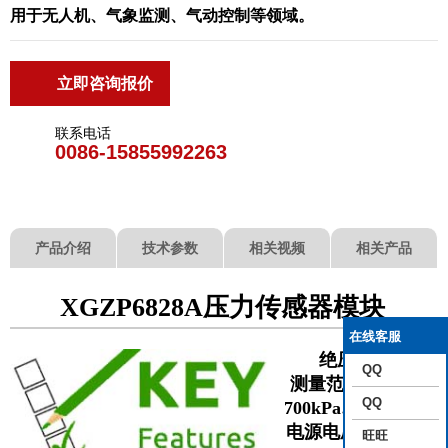
用于无人机、气象监测、气动控制等领域。
立即咨询报价
联系电话
0086-15855992263
产品介绍
技术参数
相关视频
相关产品
XGZP6828A压力传感器模块
在线客服
绝压类型
QQ
测量范围0kPa～
QQ
700kPa…2500kPa
电源电压: 2.5V～
旺旺