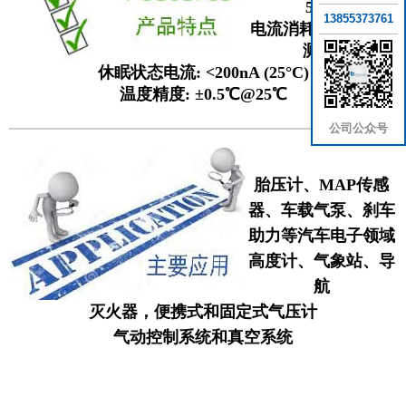
5.5V
13855373761
电流消耗: 5uA(一次
测量)
休眠状态电流: <200nA (25°C)
温度精度: ±0.5℃@25℃
公司公众号
胎压计、MAP传感
器、车载气泵、刹车
助力等汽车电子领域
高度计、气象站、导
航
灭火器
，便携式和固定式气压计
气动控制系统和真空系统