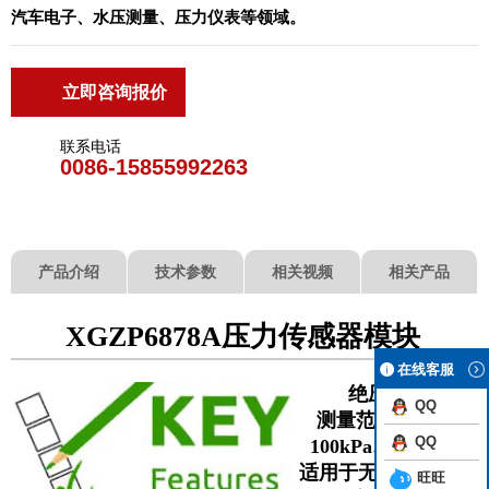
汽车电子、水压测量、压力仪表等领域。
立即咨询报价
联系电话
0086-15855992263
产品介绍
技术参数
相关视频
相关产品
XGZP6878A压力传感器模块
在线客服
绝压类型
QQ
测量范围0kPa～
QQ
100kPa…2500kPa
适用于无腐蚀性的气
旺旺