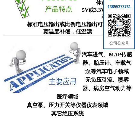
体或液体
13855373761
5V或3.3V或3.0V供电
可选
标准电压输出或比例电压输出可选
宽温度补偿，低温漂
公司公众号
汽车进气
、
MAP传感
器、
胎压计、
车载气
泵等汽车电子领域
无负压引流、喷雾
器、病房空气动力等
医疗领域
真空泵、压力开关等仪器仪表领域
其它绝压系统