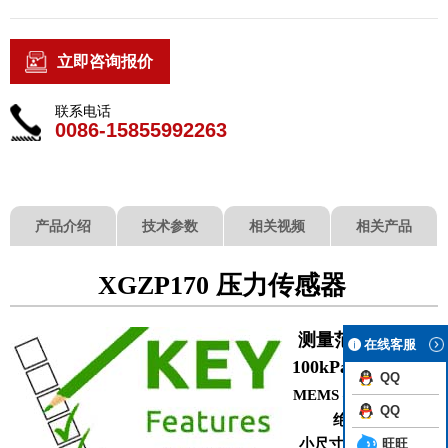
立即咨询报价
联系电话
0086-15855992263
产品介绍
技术参数
相关视频
相关产品
XGZP170 压力传感器
测量范围
0kPa～
在线客服
100kPa…1500kPa
QQ
硅压阻
技术
MEMS
QQ
绝压形式
旺旺
小尺寸，SOP8封装