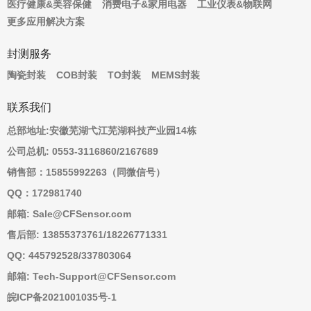
医疗健康&美容保健
消费电子&家用电器
工业仪表&物联网
更多应用解决方案
封测服务
陶瓷封装
COB封装
TO封装
MEMS封装
联系我们
总部地址:安徽芜湖弋江芜湖科技产业园14栋
公司总机: 0553-3116860/2167689
销售部：15855992263（同微信号）
QQ：172981740
邮箱: Sale@CFSensor.com
售后部: 13855373761/18226771331
QQ: 445792528/337803064
邮箱: Tech-Support@CFSensor.com
皖ICP备2021001035号-1